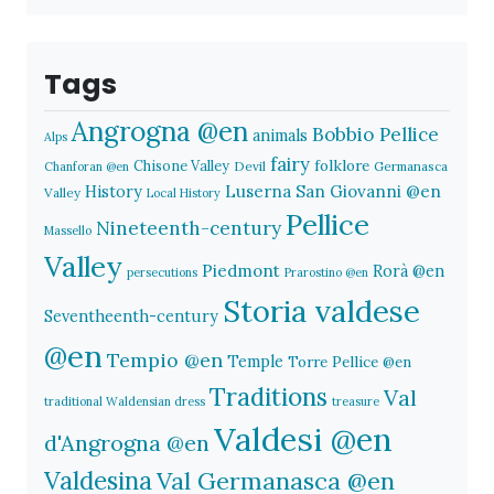
Tags
Angrogna @en
Bobbio Pellice
animals
Alps
fairy
folklore
Chisone Valley
Devil
Germanasca
Chanforan @en
History
Luserna San Giovanni @en
Valley
Local History
Pellice
Nineteenth-century
Massello
Valley
Piedmont
Rorà @en
persecutions
Prarostino @en
Storia valdese
Seventheenth-century
@en
Tempio @en
Temple
Torre Pellice @en
Traditions
Val
traditional Waldensian dress
treasure
Valdesi @en
d'Angrogna @en
Valdesina
Val Germanasca @en