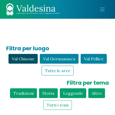
Me
Filtra per luogo
Val Chisone
Val Germanasca
Val Pellice
Tutte le aree
Filtra per tema
Tradizioni
Storia
Leggende
Altro
Tutti i temi