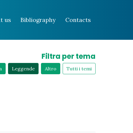
t us
Bibliography
Contacts
Filtra per tema
a
Leggende
Altro
Tutti i temi