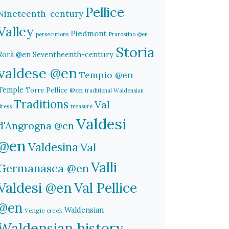
Pellice
Nineteenth-century
Valley
Piedmont
persecutions
Prarostino @en
Storia
Rorà @en
Seventheenth-century
valdese @en
Tempio @en
Temple
Torre Pellice @en
traditional Waldensian
Traditions
Val
dress
treasure
Valdesi
d'Angrogna @en
@en
Valdesina
Val
Valli
Germanasca @en
Valdesi @en
Val Pellice
@en
Waldensian
Vengie creek
Waldensian history