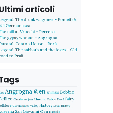
Ultimi articoli
Legend: The drunk wagoner – Pomeifré,
Val Germanasca
The mill at Vrocchi – Perrero
The gypsy woman – Angrogna
Durand-Canton House – Rorà
Legend: The sabbath and the foxes – Old
road to Prali
Tags
Angrogna @en
Bobbio
animals
Alps
Pellice
fairy
Chisone Valley
Devil
Chanforan @en
History
folklore
Germanasca Valley
Local History
Luserna San Giovanni @en
Massello