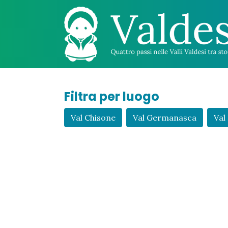
Filtra per luogo
Val Chisone
Val Germanasca
Val 