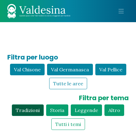
Me
Filtra per luogo
Val Chisone
Val Germanasca
Val Pellice
Tutte le aree
Filtra per tema
Tradizioni
Storia
Leggende
Altro
Tutti i temi