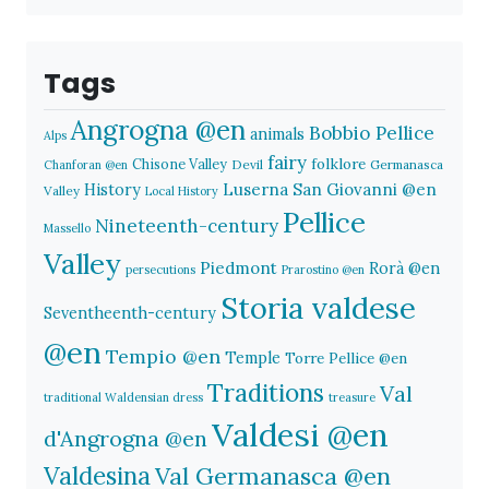
Tags
Angrogna @en
Bobbio Pellice
animals
Alps
fairy
folklore
Chisone Valley
Devil
Germanasca
Chanforan @en
History
Luserna San Giovanni @en
Valley
Local History
Pellice
Nineteenth-century
Massello
Valley
Piedmont
Rorà @en
persecutions
Prarostino @en
Storia valdese
Seventheenth-century
@en
Tempio @en
Temple
Torre Pellice @en
Traditions
Val
traditional Waldensian dress
treasure
Valdesi @en
d'Angrogna @en
Valdesina
Val Germanasca @en