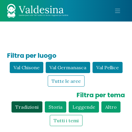
Me
Filtra per luogo
Val Chisone
Val Germanasca
Val Pellice
Tutte le aree
Filtra per tema
Tradizioni
Storia
Leggende
Altro
Tutti i temi