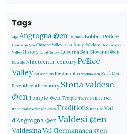
Tags
Angrogna @en
Bobbio Pellice
animals
Alps
fairy
folklore
Chisone Valley
Devil
Germanasca
Chanforan @en
History
Luserna San Giovanni @en
Valley
Local History
Pellice
Nineteenth-century
Massello
Valley
Piedmont
Rorà @en
persecutions
Prarostino @en
Storia valdese
Seventheenth-century
@en
Tempio @en
Temple
Torre Pellice @en
Traditions
Val
traditional Waldensian dress
treasure
Valdesi @en
d'Angrogna @en
Valdesina
Val Germanasca @en