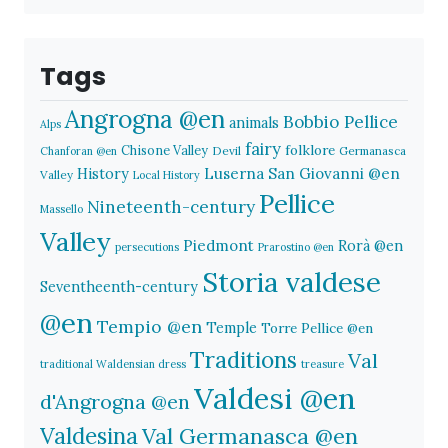
Tags
Angrogna @en
Bobbio Pellice
animals
Alps
fairy
folklore
Chisone Valley
Devil
Germanasca
Chanforan @en
History
Luserna San Giovanni @en
Valley
Local History
Pellice
Nineteenth-century
Massello
Valley
Piedmont
Rorà @en
persecutions
Prarostino @en
Storia valdese
Seventheenth-century
@en
Tempio @en
Temple
Torre Pellice @en
Traditions
Val
traditional Waldensian dress
treasure
Valdesi @en
d'Angrogna @en
Valdesina
Val Germanasca @en