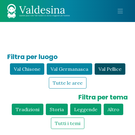
Me
Filtra per luogo
Val Chisone
Val Germanasca
Val Pellice
Tutte le aree
Filtra per tema
Tradizioni
Storia
Leggende
Altro
Tutti i temi