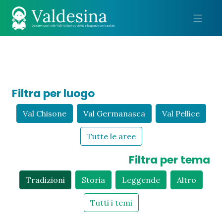
Me
Filtra per luogo
Val Chisone
Val Germanasca
Val Pellice
Tutte le aree
Filtra per tema
Tradizioni
Storia
Leggende
Altro
Tutti i temi