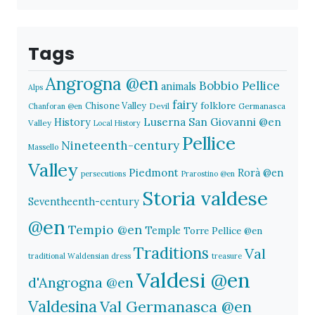
Tags
Angrogna @en
Bobbio Pellice
animals
Alps
fairy
folklore
Chisone Valley
Devil
Germanasca
Chanforan @en
History
Luserna San Giovanni @en
Valley
Local History
Pellice
Nineteenth-century
Massello
Valley
Piedmont
Rorà @en
persecutions
Prarostino @en
Storia valdese
Seventheenth-century
@en
Tempio @en
Temple
Torre Pellice @en
Traditions
Val
traditional Waldensian dress
treasure
Valdesi @en
d'Angrogna @en
Valdesina
Val Germanasca @en