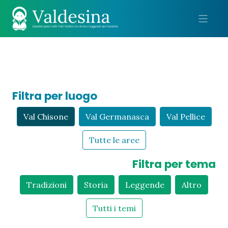
Me
Filtra per luogo
Val Chisone
Val Germanasca
Val Pellice
Tutte le aree
Filtra per tema
Tradizioni
Storia
Leggende
Altro
Tutti i temi