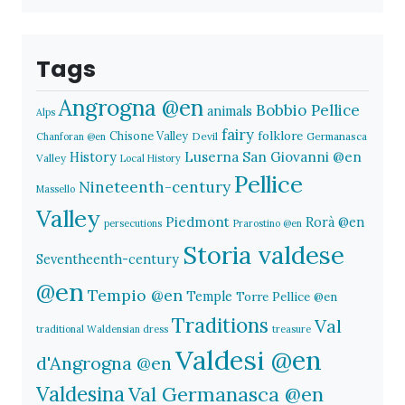
Tags
Angrogna @en
Bobbio Pellice
animals
Alps
fairy
folklore
Chisone Valley
Devil
Germanasca
Chanforan @en
History
Luserna San Giovanni @en
Valley
Local History
Pellice
Nineteenth-century
Massello
Valley
Piedmont
Rorà @en
persecutions
Prarostino @en
Storia valdese
Seventheenth-century
@en
Tempio @en
Temple
Torre Pellice @en
Traditions
Val
traditional Waldensian dress
treasure
Valdesi @en
d'Angrogna @en
Valdesina
Val Germanasca @en