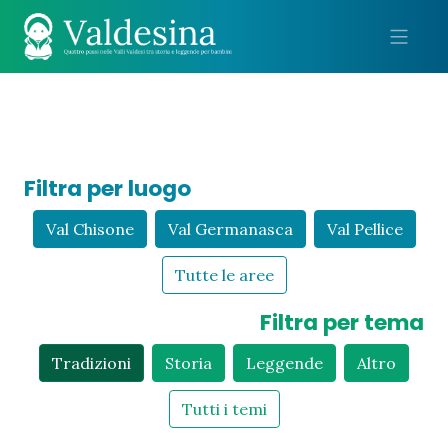
Me
Filtra per luogo
Val Chisone
Val Germanasca
Val Pellice
Tutte le aree
Filtra per tema
Tradizioni
Storia
Leggende
Altro
Tutti i temi