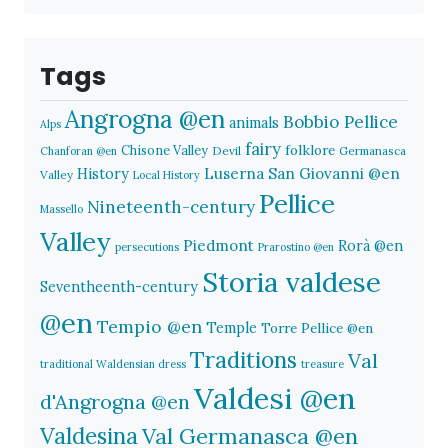
Tags
Angrogna @en
Bobbio Pellice
animals
Alps
fairy
folklore
Chisone Valley
Devil
Germanasca
Chanforan @en
History
Luserna San Giovanni @en
Valley
Local History
Pellice
Nineteenth-century
Massello
Valley
Piedmont
Rorà @en
persecutions
Prarostino @en
Storia valdese
Seventheenth-century
@en
Tempio @en
Temple
Torre Pellice @en
Traditions
Val
traditional Waldensian dress
treasure
Valdesi @en
d'Angrogna @en
Valdesina
Val Germanasca @en