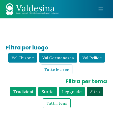
Me
Filtra per luogo
Val Chisone
Val Germanasca
Val Pellice
Tutte le aree
Filtra per tema
Tradizioni
Storia
Leggende
Altro
Tutti i temi