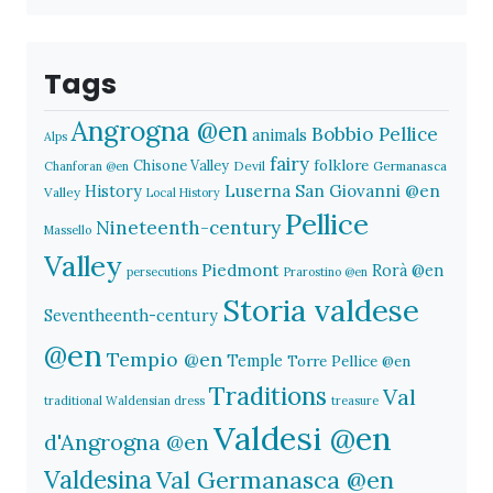
Tags
Angrogna @en
Bobbio Pellice
animals
Alps
fairy
folklore
Chisone Valley
Devil
Germanasca
Chanforan @en
History
Luserna San Giovanni @en
Valley
Local History
Pellice
Nineteenth-century
Massello
Valley
Piedmont
Rorà @en
persecutions
Prarostino @en
Storia valdese
Seventheenth-century
@en
Tempio @en
Temple
Torre Pellice @en
Traditions
Val
traditional Waldensian dress
treasure
Valdesi @en
d'Angrogna @en
Valdesina
Val Germanasca @en