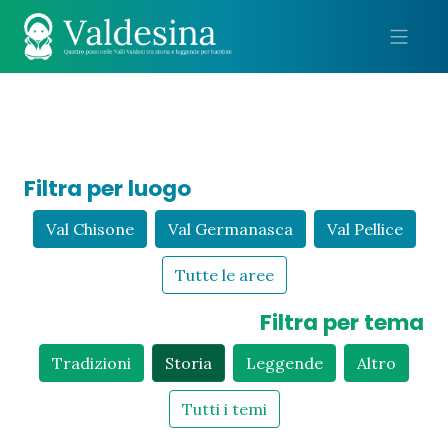
Me
Filtra per luogo
Val Chisone
Val Germanasca
Val Pellice
Tutte le aree
Filtra per tema
Tradizioni
Storia
Leggende
Altro
Tutti i temi