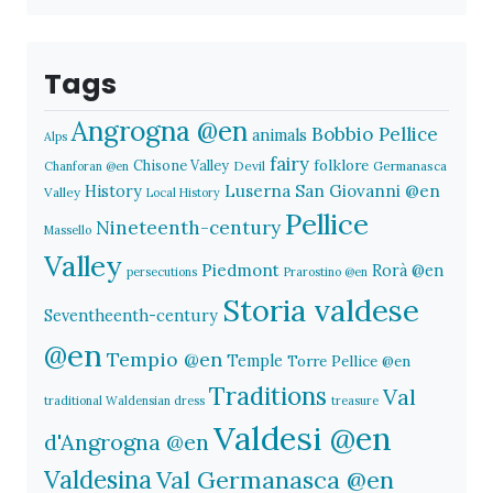
Tags
Angrogna @en
Bobbio Pellice
animals
Alps
fairy
folklore
Chisone Valley
Devil
Germanasca
Chanforan @en
History
Luserna San Giovanni @en
Valley
Local History
Pellice
Nineteenth-century
Massello
Valley
Piedmont
Rorà @en
persecutions
Prarostino @en
Storia valdese
Seventheenth-century
@en
Tempio @en
Temple
Torre Pellice @en
Traditions
Val
traditional Waldensian dress
treasure
Valdesi @en
d'Angrogna @en
Valdesina
Val Germanasca @en