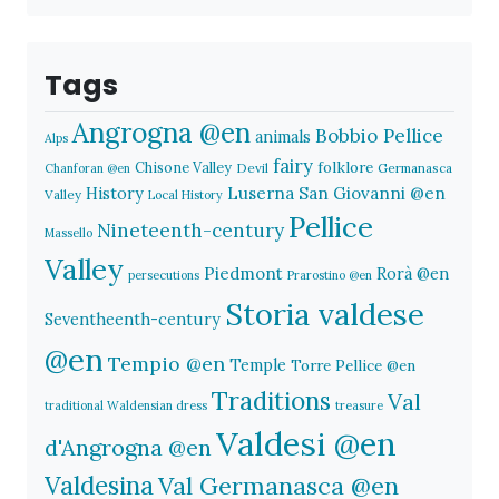
Tags
Angrogna @en
Bobbio Pellice
animals
Alps
fairy
folklore
Chisone Valley
Devil
Germanasca
Chanforan @en
History
Luserna San Giovanni @en
Valley
Local History
Pellice
Nineteenth-century
Massello
Valley
Piedmont
Rorà @en
persecutions
Prarostino @en
Storia valdese
Seventheenth-century
@en
Tempio @en
Temple
Torre Pellice @en
Traditions
Val
traditional Waldensian dress
treasure
Valdesi @en
d'Angrogna @en
Valdesina
Val Germanasca @en