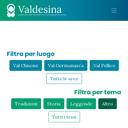
Me
Filtra per luogo
Val Chisone
Val Germanasca
Val Pellice
Tutte le aree
Filtra per tema
Tradizioni
Storia
Leggende
Altro
Tutti i temi