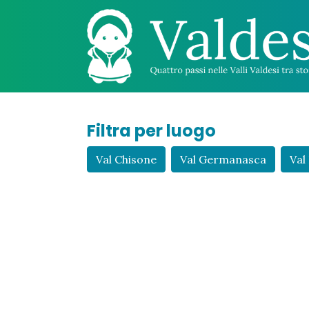
Filtra per luogo
Val Chisone
Val Germanasca
Val 