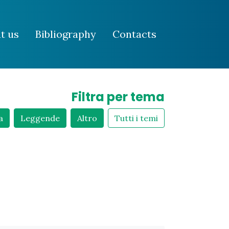
t us
Bibliography
Contacts
Filtra per tema
a
Leggende
Altro
Tutti i temi