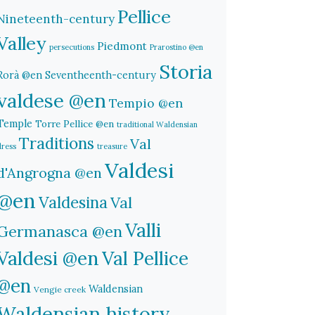
Pellice
Nineteenth-century
Valley
Piedmont
persecutions
Prarostino @en
Storia
Rorà @en
Seventheenth-century
valdese @en
Tempio @en
Temple
Torre Pellice @en
traditional Waldensian
Traditions
Val
dress
treasure
Valdesi
d'Angrogna @en
@en
Valdesina
Val
Valli
Germanasca @en
Valdesi @en
Val Pellice
@en
Waldensian
Vengie creek
Waldensian history