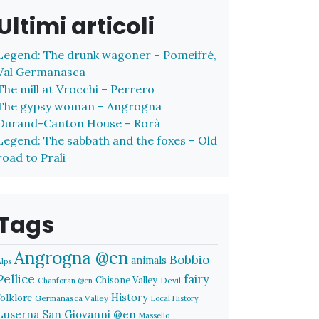
Ultimi articoli
Legend: The drunk wagoner – Pomeifré,
Val Germanasca
The mill at Vrocchi – Perrero
The gypsy woman – Angrogna
Durand-Canton House – Rorà
Legend: The sabbath and the foxes – Old
road to Prali
Tags
Angrogna @en
Bobbio
animals
Alps
Pellice
fairy
Chisone Valley
Devil
Chanforan @en
History
folklore
Germanasca Valley
Local History
Luserna San Giovanni @en
Massello