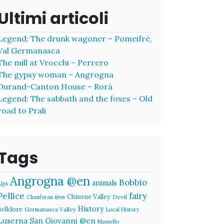
Ultimi articoli
Legend: The drunk wagoner – Pomeifré,
Val Germanasca
The mill at Vrocchi – Perrero
The gypsy woman – Angrogna
Durand-Canton House – Rorà
Legend: The sabbath and the foxes – Old
road to Prali
Tags
Angrogna @en
Bobbio
animals
Alps
Pellice
fairy
Chisone Valley
Devil
Chanforan @en
History
folklore
Germanasca Valley
Local History
Luserna San Giovanni @en
Massello