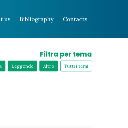
t us
Bibliography
Contacts
Filtra per tema
a
Leggende
Altro
Tutti i temi