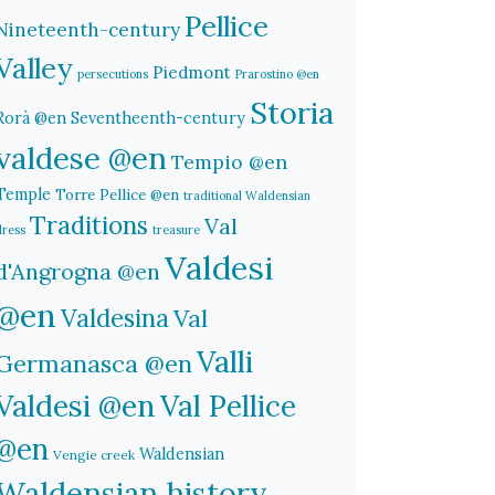
Pellice
Nineteenth-century
Valley
Piedmont
persecutions
Prarostino @en
Storia
Rorà @en
Seventheenth-century
valdese @en
Tempio @en
Temple
Torre Pellice @en
traditional Waldensian
Traditions
Val
dress
treasure
Valdesi
d'Angrogna @en
@en
Valdesina
Val
Valli
Germanasca @en
Valdesi @en
Val Pellice
@en
Waldensian
Vengie creek
Waldensian history