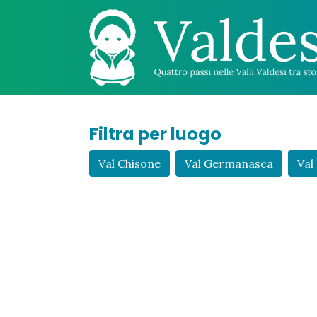
Filtra per luogo
Val Chisone
Val Germanasca
Val 