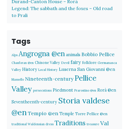
Durand-Canton House – Rorà
Legend: The sabbath and the foxes – Old road
to Prali
Tags
Angrogna @en
Bobbio Pellice
animals
Alps
fairy
folklore
Chisone Valley
Devil
Germanasca
Chanforan @en
History
Luserna San Giovanni @en
Valley
Local History
Pellice
Nineteenth-century
Massello
Valley
Piedmont
Rorà @en
persecutions
Prarostino @en
Storia valdese
Seventheenth-century
@en
Tempio @en
Temple
Torre Pellice @en
Traditions
Val
traditional Waldensian dress
treasure