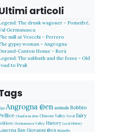
Ultimi articoli
Legend: The drunk wagoner – Pomeifré,
Val Germanasca
The mill at Vrocchi – Perrero
The gypsy woman – Angrogna
Durand-Canton House – Rorà
Legend: The sabbath and the foxes – Old
road to Prali
Tags
Angrogna @en
Bobbio
animals
Alps
Pellice
fairy
Chisone Valley
Devil
Chanforan @en
History
folklore
Germanasca Valley
Local History
Luserna San Giovanni @en
Massello