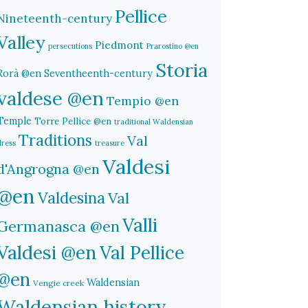
Pellice
Nineteenth-century
Valley
Piedmont
persecutions
Prarostino @en
Storia
Rorà @en
Seventheenth-century
valdese @en
Tempio @en
Temple
Torre Pellice @en
traditional Waldensian
Traditions
Val
dress
treasure
Valdesi
d'Angrogna @en
@en
Valdesina
Val
Valli
Germanasca @en
Valdesi @en
Val Pellice
@en
Waldensian
Vengie creek
Waldensian history