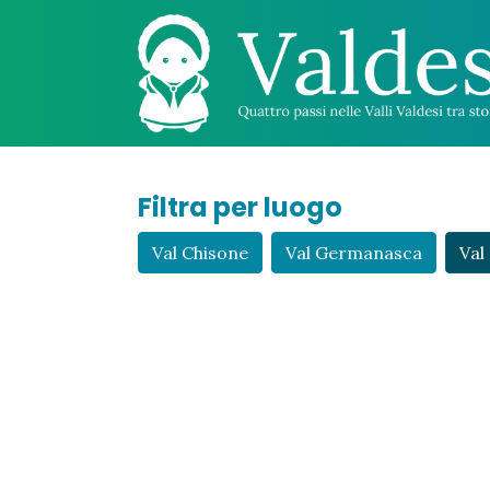
Filtra per luogo
Val Chisone
Val Germanasca
Val 