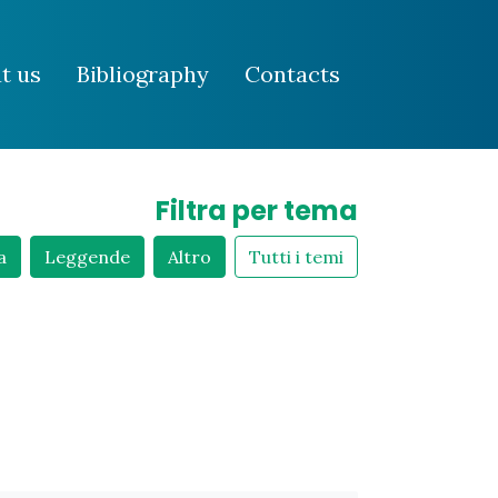
t us
Bibliography
Contacts
Filtra per tema
a
Leggende
Altro
Tutti i temi