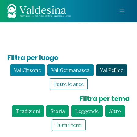
Me
Filtra per luogo
Val Chisone
Val Germanasca
Val Pellice
Tutte le aree
Filtra per tema
Tradizioni
Storia
Leggende
Altro
Tutti i temi