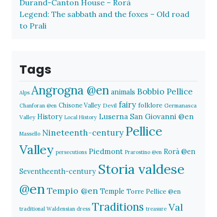
Durand-Canton House – Rorà
Legend: The sabbath and the foxes – Old road
to Prali
Tags
Angrogna @en
Bobbio Pellice
animals
Alps
fairy
folklore
Chisone Valley
Devil
Germanasca
Chanforan @en
History
Luserna San Giovanni @en
Valley
Local History
Pellice
Nineteenth-century
Massello
Valley
Piedmont
Rorà @en
persecutions
Prarostino @en
Storia valdese
Seventheenth-century
@en
Tempio @en
Temple
Torre Pellice @en
Traditions
Val
traditional Waldensian dress
treasure