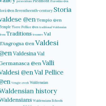
Piedmont
persecutions
Prarostino @en
Storia
Rorà @en
Seventheenth-century
valdese @en
Tempio @en
Temple
Torre Pellice @en
traditional Waldensian
Traditions
Val
dress
treasure
Valdesi
d'Angrogna @en
@en
Valdesina
Val
Valli
Germanasca @en
Valdesi @en
Val Pellice
@en
Waldensian
Vengie creek
Waldensian history
Waldensians
Waldensians Schools