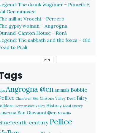
Legend: The drunk wagoner – Pomeifré,
Val Germanasca
The mill at Vrocchi – Perrero
The gypsy woman – Angrogna
Durand-Canton House – Rorà
Legend: The sabbath and the foxes – Old
road to Prali
Tags
Angrogna @en
Bobbio
animals
Alps
Pellice
fairy
Chisone Valley
Devil
Chanforan @en
History
folklore
Germanasca Valley
Local History
Luserna San Giovanni @en
Massello
Pellice
Nineteenth-century
Valley