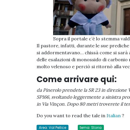
Sopra il portale c’è lo stemma vald
Il pastore, infatti, durante le sue prediche 
si addormentavano… chissà come si sarà a
delle esalazioni di monossido di carbonio 
molto velenoso e perciò si ritornò alla vecc
Come arrivare qui:
da Pinerolo prendete la SR 23 in direzione V
SP166, svoltando leggermente a sinistra pros
in Via Vinçon. Dopo 80 metri troverete il tem
Do you want to read the tale in
Italian
?
Area: Val Pellice
tema: Storia