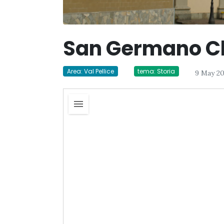
San Germano C
Area: Val Pellice
tema: Storia
9 May 2