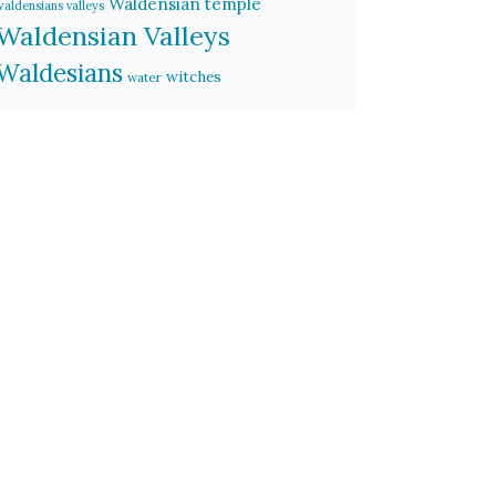
Waldensian temple
waldensians valleys
Waldensian Valleys
Waldesians
witches
water