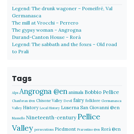
Legend: The drunk wagoner – Pomeifré, Val
Germanasca
The mill at Vrocchi – Perrero
The gypsy woman – Angrogna
Durand-Canton House – Rorà
Legend: The sabbath and the foxes – Old road
to Prali
Tags
Angrogna @en
Bobbio Pellice
animals
Alps
fairy
folklore
Chisone Valley
Devil
Germanasca
Chanforan @en
History
Luserna San Giovanni @en
Valley
Local History
Pellice
Nineteenth-century
Massello
Valley
Piedmont
Rorà @en
persecutions
Prarostino @en