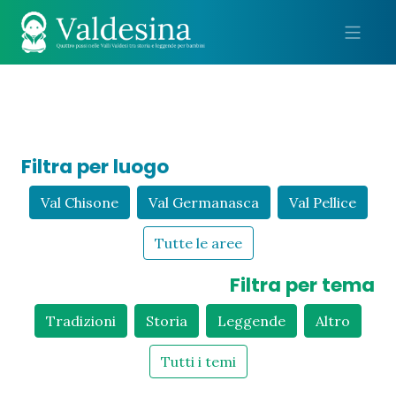
Me
Filtra per luogo
Val Chisone
Val Germanasca
Val Pellice
Tutte le aree
Filtra per tema
Tradizioni
Storia
Leggende
Altro
Tutti i temi