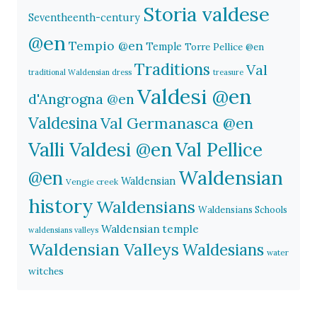
Storia valdese
Seventheenth-century
@en
Tempio @en
Temple
Torre Pellice @en
Traditions
Val
traditional Waldensian dress
treasure
Valdesi @en
d'Angrogna @en
Valdesina
Val Germanasca @en
Valli Valdesi @en
Val Pellice
Waldensian
@en
Waldensian
Vengie creek
history
Waldensians
Waldensians Schools
Waldensian temple
waldensians valleys
Waldensian Valleys
Waldesians
water
witches