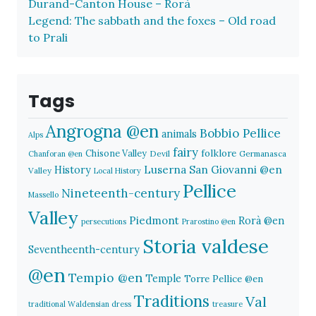
Durand-Canton House – Rorà
Legend: The sabbath and the foxes – Old road
to Prali
Tags
Angrogna @en
Bobbio Pellice
animals
Alps
fairy
folklore
Chisone Valley
Devil
Germanasca
Chanforan @en
History
Luserna San Giovanni @en
Valley
Local History
Pellice
Nineteenth-century
Massello
Valley
Piedmont
Rorà @en
persecutions
Prarostino @en
Storia valdese
Seventheenth-century
@en
Tempio @en
Temple
Torre Pellice @en
Traditions
Val
traditional Waldensian dress
treasure