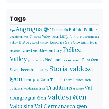
Tags
Angrogna @en
Bobbio Pellice
animals
Alps
fairy
folklore
Chisone Valley
Devil
Germanasca
Chanforan @en
History
Luserna San Giovanni @en
Valley
Local History
Pellice
Nineteenth-century
Massello
Valley
Piedmont
Rorà @en
persecutions
Prarostino @en
Storia valdese
Seventheenth-century
@en
Tempio @en
Temple
Torre Pellice @en
Traditions
Val
traditional Waldensian dress
treasure
Valdesi @en
d'Angrogna @en
Valdesina
Val Germanasca @en