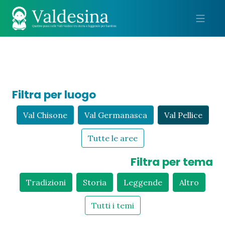
Me
Filtra per luogo
Val Chisone
Val Germanasca
Val Pellice
Tutte le aree
Filtra per tema
Tradizioni
Storia
Leggende
Altro
Tutti i temi