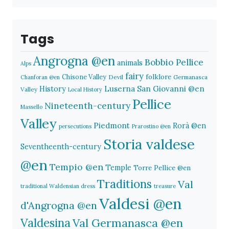
Tags
Angrogna @en
Bobbio Pellice
animals
Alps
fairy
folklore
Chisone Valley
Devil
Germanasca
Chanforan @en
History
Luserna San Giovanni @en
Valley
Local History
Pellice
Nineteenth-century
Massello
Valley
Piedmont
Rorà @en
persecutions
Prarostino @en
Storia valdese
Seventheenth-century
@en
Tempio @en
Temple
Torre Pellice @en
Traditions
Val
traditional Waldensian dress
treasure
Valdesi @en
d'Angrogna @en
Valdesina
Val Germanasca @en