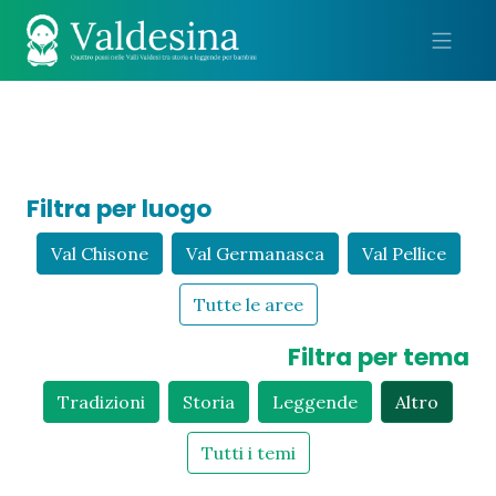
Me
Filtra per luogo
Val Chisone
Val Germanasca
Val Pellice
Tutte le aree
Filtra per tema
Tradizioni
Storia
Leggende
Altro
Tutti i temi