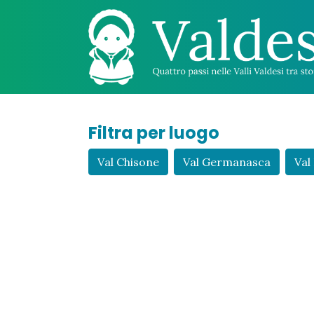
Filtra per luogo
Val Chisone
Val Germanasca
Val 