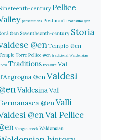
Pellice
Nineteenth-century
Valley
Piedmont
persecutions
Prarostino @en
Storia
Rorà @en
Seventheenth-century
valdese @en
Tempio @en
Temple
Torre Pellice @en
traditional Waldensian
Traditions
Val
dress
treasure
Valdesi
d'Angrogna @en
@en
Valdesina
Val
Valli
Germanasca @en
Valdesi @en
Val Pellice
@en
Waldensian
Vengie creek
Waldensian history