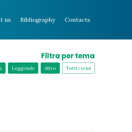
t us
Bibliography
Contacts
Filtra per tema
a
Leggende
Altro
Tutti i temi