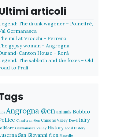
Ultimi articoli
Legend: The drunk wagoner – Pomeifré,
Val Germanasca
The mill at Vrocchi – Perrero
The gypsy woman – Angrogna
Durand-Canton House – Rorà
Legend: The sabbath and the foxes – Old
road to Prali
Tags
Angrogna @en
Bobbio
animals
Alps
Pellice
fairy
Chisone Valley
Devil
Chanforan @en
History
folklore
Germanasca Valley
Local History
Luserna San Giovanni @en
Massello